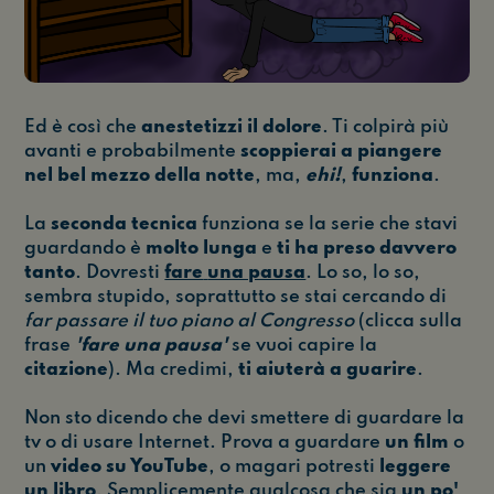
Ed è così che
anestetizzi il dolore
. Ti colpirà più
avanti e probabilmente
scoppierai a piangere
nel bel mezzo della notte
, ma,
ehi!
,
funziona
.
La
seconda tecnica
funziona se la serie che stavi
guardando è
molto lunga
e
ti ha preso davvero
tanto
. Dovresti
fare
una pausa
. Lo so, lo so,
sembra stupido, soprattutto se stai cercando di
far passare il tuo piano al Congresso
(clicca sulla
frase
'fare una pausa'
se vuoi capire la
citazione
). Ma credimi,
ti aiuterà a guarire
.
Non sto dicendo che devi smettere di guardare la
tv o di usare Internet. Prova a guardare
un film
o
un
video su YouTube
, o magari potresti
leggere
un libro
. Semplicemente qualcosa che sia
un po'