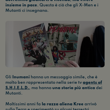
insieme in pace
. Questo è ciò che gli X-Men e i
Mutanti ci insegnano.
Gli
Inumani
hanno un messaggio simile, che è
molto ben rappresentato nella serie tv
agents of
S.H.I.E.L.D.
, ma hanno
una storia più antica
dei
Mutanti.
Moltissimi anni fa
la razza aliena Kree
arrivò
sulla Terra e sperimentò su alcuni terrestri,