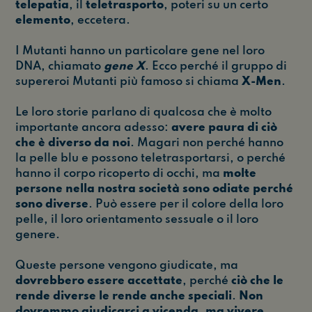
telepatia
, il
teletrasporto
, poteri su un certo
elemento
, eccetera.
I Mutanti hanno un particolare gene nel loro
DNA, chiamato
gene X
. Ecco perché il gruppo di
supereroi Mutanti più famoso si chiama
X-Men
.
Le loro storie parlano di qualcosa che è molto
importante ancora adesso:
avere paura di ciò
che è diverso da noi
. Magari non perché hanno
la pelle blu e possono teletrasportarsi, o perché
hanno il corpo ricoperto di occhi, ma
molte
persone nella nostra società sono odiate perché
sono diverse
. Può essere per il colore della loro
pelle, il loro orientamento sessuale o il loro
genere.
Queste persone vengono giudicate, ma
dovrebbero essere accettate
, perché
ciò che le
rende diverse le rende anche speciali
.
Non
dovremmo giudicarci a vicenda
,
ma vivere