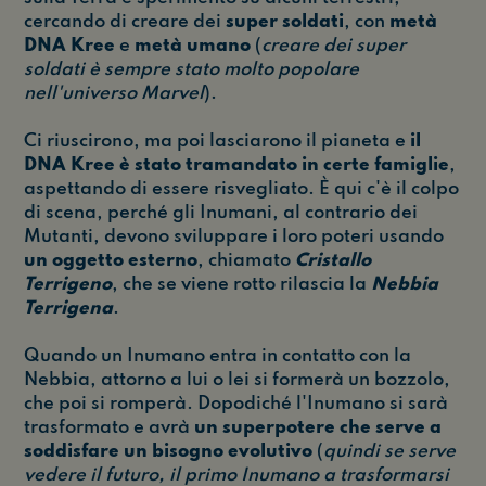
cercando di creare dei
super soldati
, con
metà
DNA Kree
e
metà umano
(
creare dei super
soldati è sempre stato molto popolare
nell'universo Marvel
).
Ci riuscirono, ma poi lasciarono il pianeta e
il
DNA Kree è stato tramandato in certe famiglie
,
aspettando di essere risvegliato. È qui c'è il colpo
di scena, perché gli Inumani, al contrario dei
Mutanti, devono sviluppare i loro poteri usando
un oggetto esterno
, chiamato
Cristallo
Terrigeno
, che se viene rotto rilascia la
Nebbia
Terrigena
.
Quando un Inumano entra in contatto con la
Nebbia, attorno a lui o lei si formerà un bozzolo,
che poi si romperà. Dopodiché l'Inumano si sarà
trasformato e avrà
un superpotere che serve a
soddisfare un bisogno evolutivo
(
quindi se serve
vedere il futuro, il primo Inumano a trasformarsi