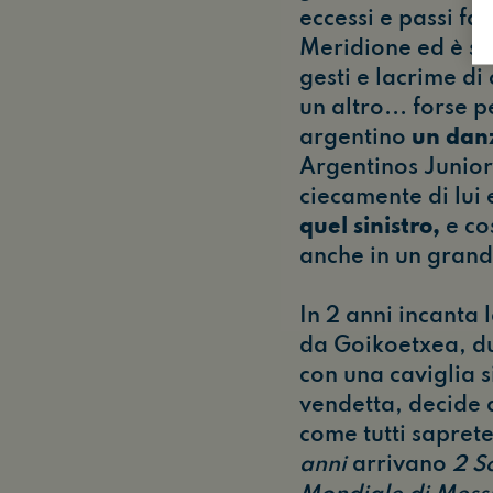
eccessi e passi fal
Meridione ed è st
gesti e lacrime d
un altro... forse 
argentino
un dan
Argentinos Junior
ciecamente di lui e
quel sinistro,
e cos
anche in un grand
In 2 anni incanta
da Goikoetxea, dur
con una caviglia s
vendetta, decide d
come tutti sapret
anni
arrivano
2 S