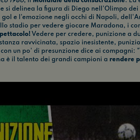
ico 1986
, il
Mondiale della consacrazione
. Ed 
e si delinea la figura di Diego nell'Olimpo de
 gol e l'emozione negli occhi di Napoli, dell'
 allo stadio per vedere giocare Maradona, i co
pettacolo!
Vedere per credere, punizione a du
istanza ravvicinata, spazio inesistente, punizi
on un po' di presunzione dice ai compagni: "T
 è il talento dei grandi campioni a
rendere p