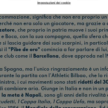
Impostazioni dei cookie
si, è stato dedicato lo stadio di una città simb
ato ricordato da ogni calciatore e sportivo de
i commozione, significa che non era proprio u
perché non era solo un giocatore, ma grazie a
zatore
, che proprio in patria muove i suoi prim
 e Boca, con la sua compagna, quella sfera che
 si lascia guidare dai suoi scarpini, in particola
ì il
"Pibe de oro"
comincia a far parlare di lui
e club come il
Barcellona
, dove approda nel 1
 la Spagna, ma l'unico ringraziamento è un in
ante la partita con l'Athletic Bilbao, che lo 
inistra, i cui movimenti sono stati
ridotti del 
i cambiare aria. Giunge in Italia e non in un p
e
la meta è Napoli
, sono gli anni della rivalità
cudetti, 1 Coppa Italia, 1 Coppa Uefa,
ma soprat