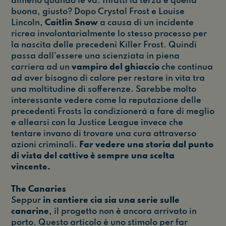
almeno quando le va. Infatti la terza è quella
buona, giusto? Dopo Crystal Frost e Louise
Lincoln,
Caitlin Sno
w
a causa di un incidente
ricrea involontarialmente lo stesso processo per
la nascita delle precedeni Killer Frost. Quindi
passa dall'essere una scienziata in piena
carriera ad un
vampiro del ghiaccio
che continua
ad aver bisogno di calore per restare in vita tra
una moltitudine di sofferenze. Sarebbe molto
interessante vedere come la reputazione delle
precedenti Frosts la condizionerà a fare di meglio
e allearsi con la Justice League invece che
tentare invano di trovare una cura attraverso
azioni criminali.
Far vedere una storia dal punto
di vista del cattivo è sempre una scelta
vincente.
The Canaries
Seppur
in cantiere cia sia una serie sulle
canarine
, il progetto non è ancora arrivato in
porto. Questo articolo è uno stimolo per far