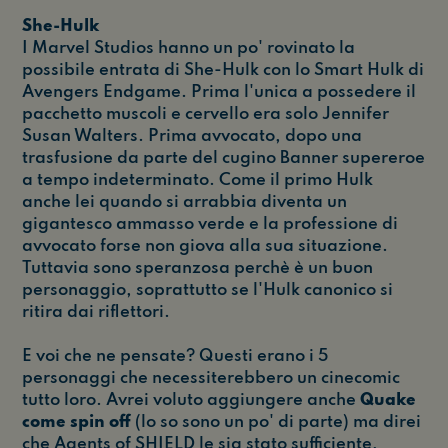
She-Hulk
I Marvel Studios hanno un po' rovinato la
possibile entrata di She-Hulk con lo Smart Hulk di
Avengers Endgame. Prima l'unica a possedere il
pacchetto muscoli e cervello era solo Jennifer
Susan Walters. Prima avvocato, dopo una
trasfusione da parte del cugino Banner supereroe
a tempo indeterminato. Come il primo Hulk
anche lei quando si arrabbia diventa un
gigantesco ammasso verde e la professione di
avvocato forse non giova alla sua situazione.
Tuttavia sono speranzosa perchè è un buon
personaggio, soprattutto se l'Hulk canonico si
ritira dai riflettori.
E voi che ne pensate? Questi erano i 5
personaggi che necessiterebbero un cinecomic
tutto loro. Avrei voluto aggiungere anche
Quake
come spin off
(lo so sono un po' di parte) ma direi
che Agents of SHIELD le sia stato sufficiente,