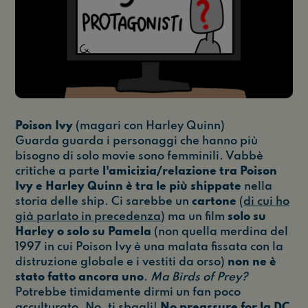
Poison Ivy
(magari con Harley Quinn)
Guarda guarda i personaggi che hanno più
bisogno di solo movie sono femminili. Vabbè
critiche a parte
l'amicizia/relazione tra Poison
Ivy e Harley Quinn è tra le più shippate
nella
storia delle ship. Ci sarebbe un
cartone
(
di cui ho
già parlato in precedenza
) ma un film
solo su
Harley o solo su Pamela
(non quella merdina del
1997 in cui Poison Ivy è una malata fissata con la
distruzione globale e i vestiti da orso)
non ne è
stato fatto ancora uno
.
Ma Birds of Prey?
Potrebbe timidamente dirmi un fan poco
acculturato. No, ti sbagli!
No preassure for la DC