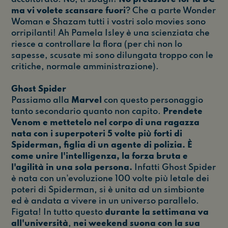
ma vi volete scansare fuori
? Che a parte Wonder
Woman e Shazam tutti i vostri solo movies sono
orripilanti! Ah Pamela Isley è una scienziata che
riesce a controllare la flora (per chi non lo
sapesse, scusate mi sono dilungata troppo con le
critiche, normale amministrazione).
Ghost Spider
Passiamo alla
Marvel
con questo personaggio
tanto secondario quanto non capito.
Prendete
Venom e mettetelo nel corpo di una ragazza
nata con i superpoteri 5 volte più forti di
Spiderman, figlia di un agente di polizia. È
come unire l'intelligenza, la forza bruta e
l'agilità in una sola persona.
Infatti Ghost Spider
è nata con un'evoluzione 100 volte più letale dei
poteri di Spiderman, si è unita ad un simbionte
ed è andata a vivere in un universo parallelo.
Figata! In tutto questo
durante la settimana va
all'università
,
nei weekend suona con la sua