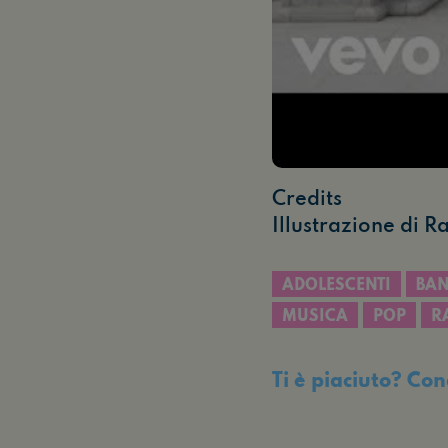
Credits
Illustrazione di 
ADOLESCENTI
BA
MUSICA
POP
R
Ti è piaciuto? Con