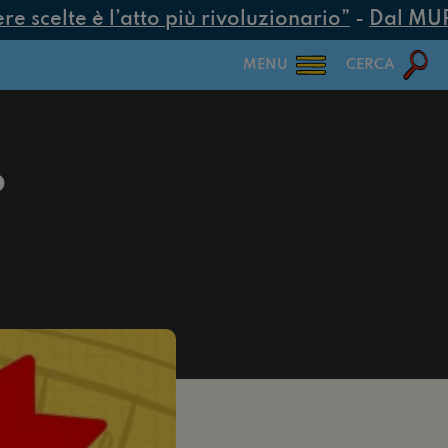
celte è l’atto più rivoluzionario”
-
Dal MUR 25,5
MENU
CERCA
o