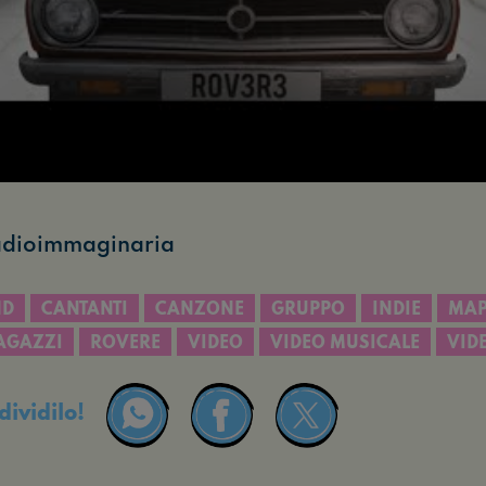
Radioimmaginaria
ND
CANTANTI
CANZONE
GRUPPO
INDIE
MA
AGAZZI
ROVERE
VIDEO
VIDEO MUSICALE
VID
dividilo!