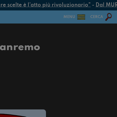
scelte è l’atto più rivoluzionario”
-
Dal MUR 25
MENU
CERCA
 Sanremo