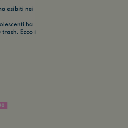
o esibiti nei
olescenti ha
ù trash. Ecco i
20