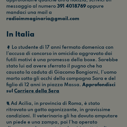
approfondire qualche altra notizia, scrivici un
messaggio al numero
391 4018769
oppure
mandaci una mail a
radioimmaginaria@gmail.com
In Italia
🥊 Lo studente di 17 anni fermato domenica con
l'accusa di concorso in omicidio aggravato dai
futili motivi è una promessa della boxe. Sarebbe
stato lui ad avere sferrato il pugno che ha
causato la caduta di Giacomo Bongiorni, l'uomo
morto sotto gli occhi della compagna Sara e del
figlio di 12 anni in piazza Massa.
Approfondisci
sul
Corriere della Sera
🐈 Ad Acilia, in provincia di Roma, è stato
ritrovato un gatto agonizzante, in gravissime
condizioni. Il veterinario gli ha dovuto amputare
un piede e una zampa, poi l'ha operato