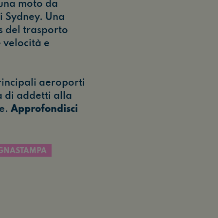
a una moto da
di Sydney. Una
s del trasporto
 velocità e
principali aeroporti
 di addetti alla
re.
Approfondisci
GNASTAMPA