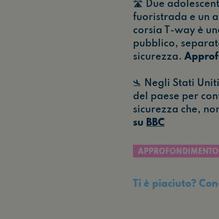
🛣️ Due adolescen
fuoristrada e un 
corsia T-way è un
pubblico, separat
sicurezza.
Approf
🛬 Negli Stati Unit
del paese per cont
sicurezza che, non
su
BBC
APPROFONDIMENTO
Ti è piaciuto? Con