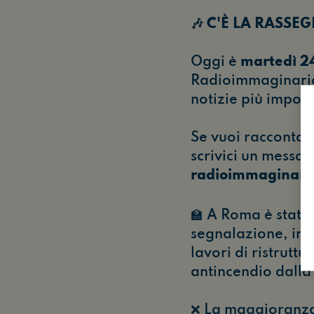
🎶 C'È LA RASS
Oggi è
martedì 2
Radioimmaginaria 
notizie più import
Se vuoi raccontar
scrivici un messa
radioimmaginar
🏫 A Roma è stata
segnalazione, into
lavori di ristrutt
antincendio dalla
❌ La maggioranza 