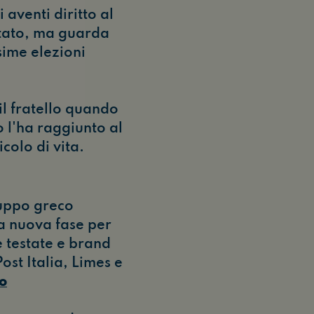
 aventi diritto al
ltato, ma guarda
sime elezioni
l fratello quando
 l'ha raggiunto al
colo di vita.
ruppo greco
a nuova fase per
e testate e brand
st Italia, Limes e
no