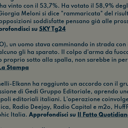
 ha vinto con il 53,7%. Ha votato il 58,9% degli
Giorgia Meloni si dice "rammaricata" del risu
 opposizioni soddisfatte pensano già alle pros
rofondisci su
SKY Tg24
TO), un uomo stava camminando in strada con i
lcuno gli ha sparato. Il colpo d'arma da fuoco
 proprio sotto alla spalla, non sarebbe in peri
La Stampa
nelli-Elkann ha raggiunto un accordo con il g
ssione di Gedi Gruppo Editoriale, aprendo un
 poli editoriali italiani. L'operazione coinvolg
ica, Radio Deejay, Radio Capital e m2o, HuffPo
ic Italia.
Approfondisci su
Il Fatto Quotidia