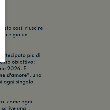
osto così, riuscire
lui è già un
artecipato più di
esso obiettivo:
emo 2026. E
ne d'amore"
, una
i ogni singolo
ra, come ogni
e scrive una