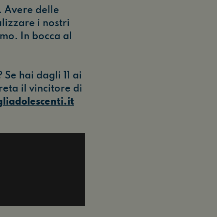
. Avere delle
izzare i nostri
emo. In bocca al
Se hai dagli 11 ai
eta il vincitore di
liadolescenti.it