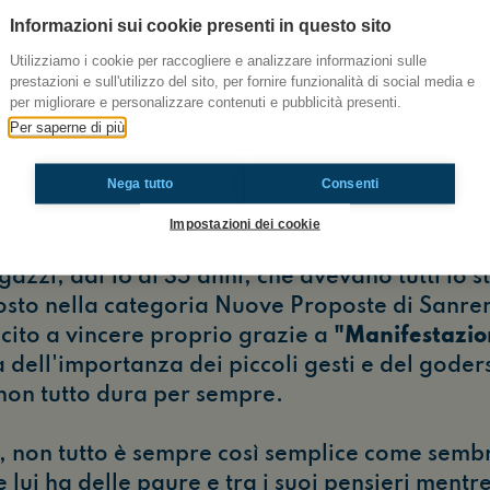
Informazioni sui cookie presenti in questo sito
r te farcela?"
Utilizziamo i cookie per raccogliere e analizzare informazioni sulle
gnifica poter vivere di musica"
prestazioni e sull'utilizzo del sito, per fornire funzionalità di social media e
per migliorare e personalizzare contenuti e pubblicità presenti.
 Sanremo 2025
Antonio Mazzariello ci ha risp
Per saperne di più
rni ciò che ama, e trovarsi ad Area Sanremo per 
sso!
Nega tutto
Consenti
Impostazioni dei cookie
pesse, Area Sanremo è un contest a cui hanno p
zzi, dai 16 ai 35 anni, che avevano tutti lo st
osto nella categoria Nuove Proposte di Sanr
scito a vincere proprio grazie a
"Manifestazio
dell'importanza dei piccoli gesti e del goders
on tutto dura per sempre.
, non tutto è sempre così semplice come semb
lui ha delle paure e tra i suoi pensieri mentr