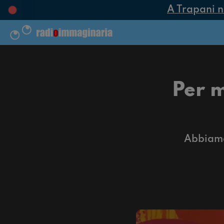
A Trapani nasc
Per m
Abbiamo