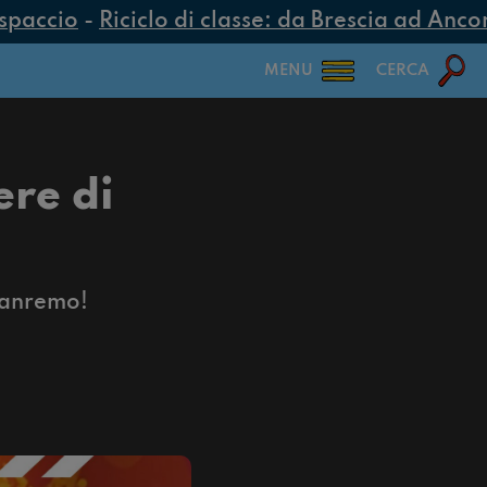
accio
-
Riciclo di classe: da Brescia ad Ancona, 
MENU
CERCA
ere di
Sanremo!