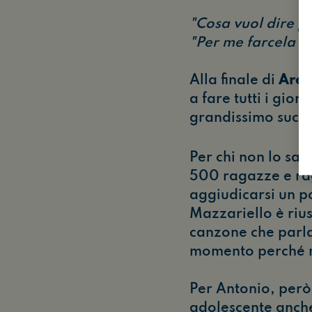
"Cosa vuol dire pe
"Per me farcela si
Alla finale di
Area
a fare tutti i gio
grandissimo succe
Per chi non lo sa
500 ragazze e raga
aggiudicarsi un p
Mazzariello è riu
canzone che parla 
momento perché n
Per Antonio, però
adolescente anche 